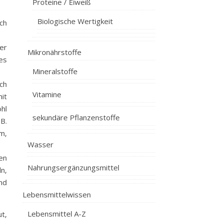
Proteine / Eiweiß
Biologische Wertigkeit
ich
er
Mikronährstoffe
es
Mineralstoffe
ch
Vitamine
it
hl
sekundäre Pflanzenstoffe
B.
m,
Wasser
en
Nahrungsergänzungsmittel
n,
nd
Lebensmittelwissen
Lebensmittel A-Z
t,