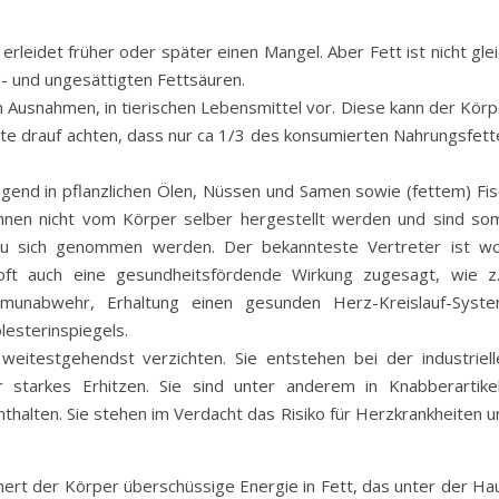
erleidet früher oder später einen Mangel. Aber Fett ist nicht gle
- und ungesättigten Fettsäuren.
Ausnahmen, in tierischen Lebensmittel vor. Diese kann der Körp
llte drauf achten, dass nur ca 1/3 des konsumierten Nahrungsfett
nd in pflanzlichen Ölen, Nüssen und Samen sowie (fettem) Fis
önnen nicht vom Körper selber hergestellt werden und sind som
zu sich genommen werden. Der bekannteste Vertreter ist wo
ft auch eine gesundheitsfördende Wirkung zugesagt, wie z.
munabwehr, Erhaltung einen gesunden Herz-Kreislauf-Syste
lesterinspiegels.
eitestgehendst verzichten. Sie entstehen bei der industriell
starkes Erhitzen. Sie sind unter anderem in Knabberartikel
halten. Sie stehen im Verdacht das Risiko für Herzkrankheiten u
hert der Körper überschüssige Energie in Fett, das unter der Hau