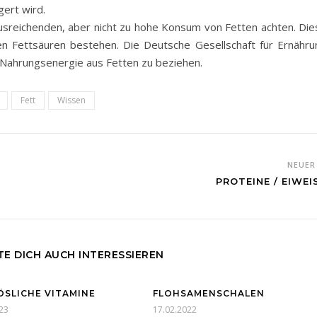
ert wird.
ausreichenden, aber nicht zu hohe Konsum von Fetten achten. Die
en Fettsäuren bestehen. Die Deutsche Gesellschaft für Ernähru
 Nahrungsenergie aus Fetten zu beziehen.
Fett
Wissen
NEUE
PROTEINE / EIWEIS
E DICH AUCH INTERESSIEREN
ÖSLICHE VITAMINE
FLOHSAMENSCHALEN
23
17.02.2022