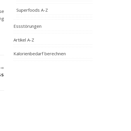
Superfoods A-Z
se
ng
Essstörungen
Artikel A-Z
Kalorienbedarf berechnen
R
S