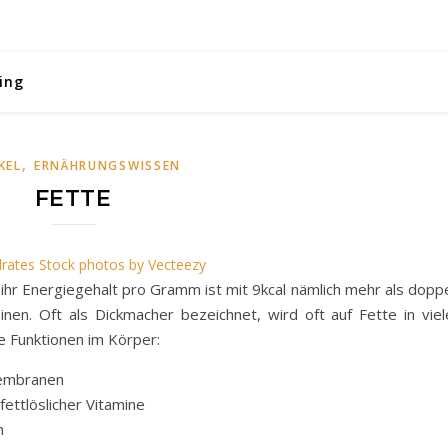
ing
,
KEL
ERNÄHRUNGSWISSEN
FETTE
rates Stock photos by Vecteezy
; ihr Energiegehalt pro Gramm ist mit 9kcal nämlich mehr als dopp
en. Oft als Dickmacher bezeichnet, wird oft auf Fette in viel
ge Funktionen im Körper:
membranen
ettlöslicher Vitamine
n