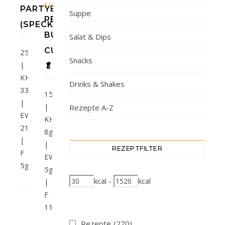
,
SÜSSES
SNACKS
PARTYBRÖTCHEN
Suppe
PEANUT
(SPECK&ZWIEBEL)
BUTTER
Salat & Dips
CUPS
258kcal
Snacks
|
🥬
KH
Drinks & Shakes
33g
152kcal
|
|
Rezepte A-Z
EW
KH
21g
8g
|
|
REZEPTFILTER
F
EW
5g
5g
kcal
-
kcal
|
F
11g
Rezepte
(270)