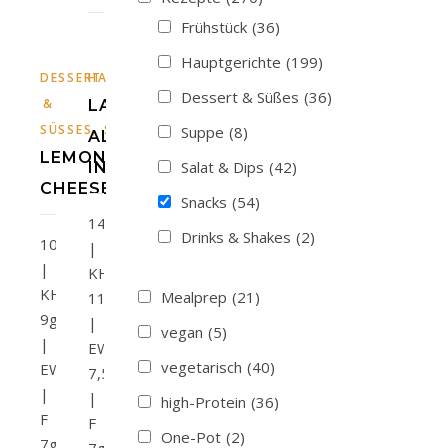
Frühstück
(36)
Hauptgerichte
(199)
,
DESSERT
HAUPTGERICHTE
SNACKS
Dessert & Süßes
(36)
&
LAUCHKUCHEN
,
SÜSSES
SNACKS
Suppe
(8)
ALL-
LEMON-
Salat & Dips
(42)
IN
CHEESECAKE
Snacks
(54)
140kcal
Drinks & Shakes
(2)
106kcal
|
|
KH
KH
Mealprep
(21)
11g
9g
|
vegan
(5)
|
EW
vegetarisch
(40)
EW10g
7,5g
|
|
high-Protein
(36)
F
F
One-Pot
(2)
7g