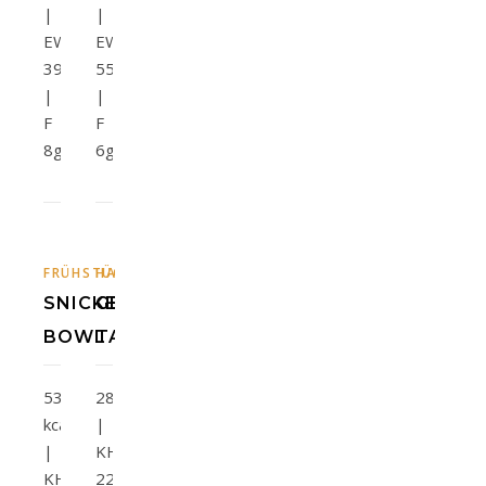
|
|
EW
EW
39g
55g
|
|
F
F
8g
6g
,
,
FRÜHSTÜCK
HAUPTGERICHTE
SNACKS
SNACKS
SNICKERS-
GEMÜSE-
BOWL
TARTE
531
280kcal
kcal
|
|
KH
KH
22g