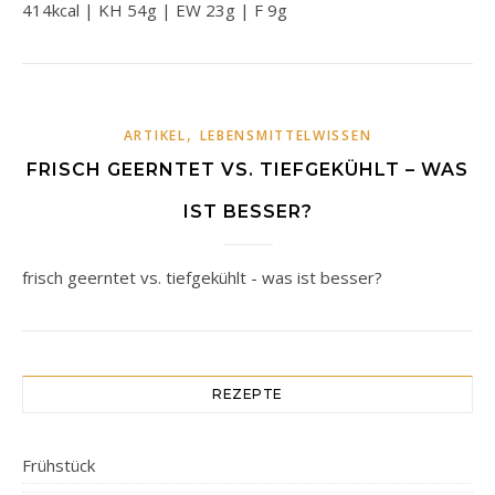
414kcal | KH 54g | EW 23g | F 9g
,
ARTIKEL
LEBENSMITTELWISSEN
FRISCH GEERNTET VS. TIEFGEKÜHLT – WAS
IST BESSER?
frisch geerntet vs. tiefgekühlt - was ist besser?
REZEPTE
Frühstück