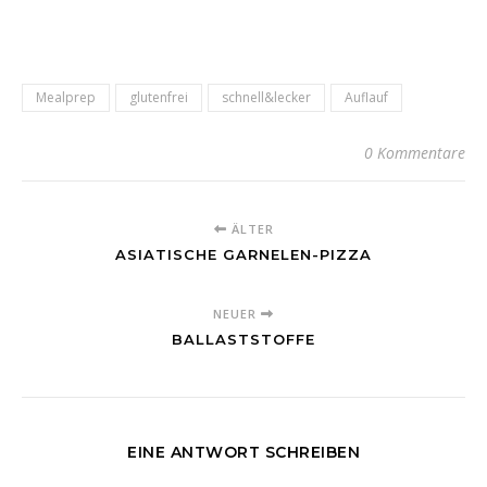
Mealprep
glutenfrei
schnell&lecker
Auflauf
0 Kommentare
ÄLTER
ASIATISCHE GARNELEN-PIZZA
NEUER
BALLASTSTOFFE
EINE ANTWORT SCHREIBEN