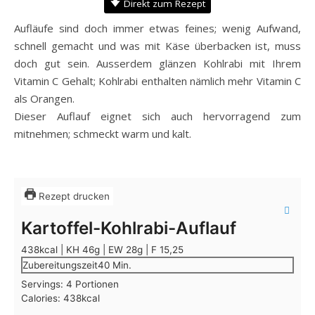
Direkt zum Rezept
Aufläufe sind doch immer etwas feines; wenig Aufwand,
schnell gemacht und was mit Käse überbacken ist, muss
doch gut sein. Ausserdem glänzen Kohlrabi mit Ihrem
Vitamin C Gehalt; Kohlrabi enthalten nämlich mehr Vitamin C
als Orangen.
Dieser Auflauf eignet sich auch hervorragend zum
mitnehmen; schmeckt warm und kalt.
Rezept drucken
Kartoffel-Kohlrabi-Auflauf
438kcal | KH 46g | EW 28g | F 15,25
Minuten
Zubereitungszeit
40
Min.
Servings:
4
Portionen
Calories:
438
kcal