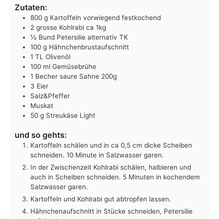
Zutaten:
800
g
Kartoffeln
vorwiegend festkochend
2
grosse
Kohlrabi
ca 1kg
½
Bund
Petersilie
alternativ TK
100
g
Hähnchenbrustaufschnitt
1
TL
Olivenöl
100
ml
Gemüsebrühe
1
Becher
saure Sahne
200g
3
Eier
Salz&Pfeffer
Muskat
50
g
Streukäse Light
und so gehts:
Kartoffeln schälen und in ca 0,5 cm dicke Scheiben
schneiden. 10 Minute in Salzwasser garen.
In der Zwischenzeit Kohlrabi schälen, halbieren und
auch in Scheiben schneiden. 5 Minuten in kochendem
Salzwasser garen.
Kartoffeln und Kohlrabi gut abtropfen lassen.
Hähnchenaufschnitt in Stücke schneiden, Petersilie