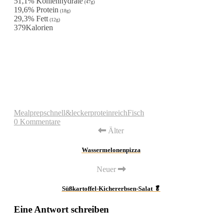
51,1% Kohlenhydrate
(47g)
19,6% Protein
(18g)
29,3% Fett
(12g)
379
Kalorien
Mealprep
schnell&lecker
proteinreich
Fisch
0 Kommentare
Älter
Wassermelonenpizza
Neuer
Süßkartoffel-Kichererbsen-Salat 🥬
Eine Antwort schreiben