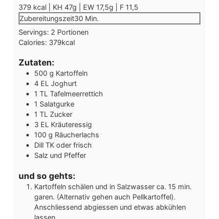
379 kcal | KH 47g | EW 17,5g | F 11,5
Minuten
Zubereitungszeit
30
Min.
Servings:
2
Portionen
Calories:
379
kcal
Zutaten:
500
g
Kartoffeln
4
EL
Joghurt
1
TL
Tafelmeerrettich
1
Salatgurke
1
TL
Zucker
3
EL
Kräuteressig
100
g
Räucherlachs
Dill
TK oder frisch
Salz und Pfeffer
und so gehts:
Kartoffeln schälen und in Salzwasser ca. 15 min.
garen. (Alternativ gehen auch Pellkartoffel).
Anschliessend abgiessen und etwas abkühlen
lassen.