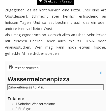
Direkt zum Rezept
Zugegeben, es ist nicht wirklich eine Pizza. Eher eine Art
Obstdessert. Schmecht aber herrlich erfrischend an
heissen Tagen. Und so isst bestimmt auch das ein oder
andere Kind viel lieber Obst.
Als Belag eignet sich so ziemlich alles an Obst. Sehr lecker
mit frischen Beeren, aber auch mit z.B. Kiwi- oder
Ananasstücken. Wer mag kann noch etwas frische,
gehackte Minze drüber streuen.
Rezept drucken
Wassermelonenpizza
Minuten
Zubereitungszeit
5
Min.
Zutaten:
1
Scheibe
Wassermelone
2
EL
Skyr