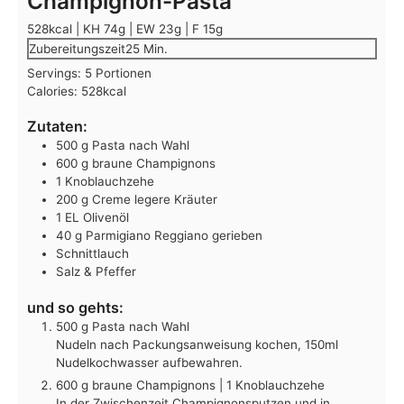
Champignon-Pasta
528kcal | KH 74g | EW 23g | F 15g
Minuten
Zubereitungszeit
25
Min.
Servings:
5
Portionen
Calories:
528
kcal
Zutaten:
500
g
Pasta nach Wahl
600
g
braune Champignons
1
Knoblauchzehe
200
g
Creme legere Kräuter
1
EL
Olivenöl
40
g
Parmigiano Reggiano
gerieben
Schnittlauch
Salz & Pfeffer
und so gehts:
500 g Pasta nach Wahl
Nudeln nach Packungsanweisung kochen, 150ml
Nudelkochwasser aufbewahren.
600 g braune Champignons |
1 Knoblauchzehe
In der Zwischenzeit Champignonsputzen und in