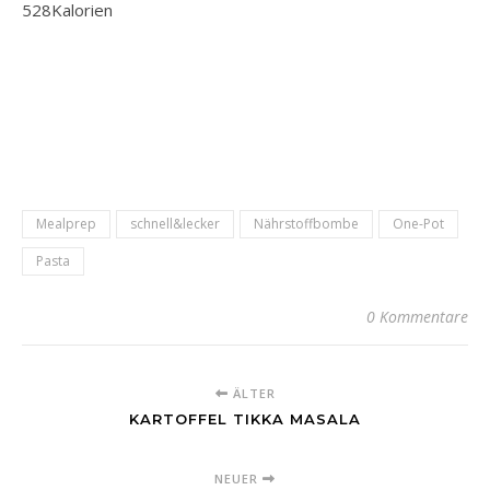
528
Kalorien
Mealprep
schnell&lecker
Nährstoffbombe
One-Pot
Pasta
0 Kommentare
ÄLTER
KARTOFFEL TIKKA MASALA
NEUER