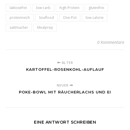
laktosefrei
low-carb
high-Protein
glutenfrei
proteinreich
Soulfood
One-Pot
low calorie
sattmacher
Mealprep
0 Kommentare
ÄLTER
KARTOFFEL-ROSENKOHL-AUFLAUF
NEUER
POKE-BOWL MIT RÄUCHERLACHS UND EI
EINE ANTWORT SCHREIBEN