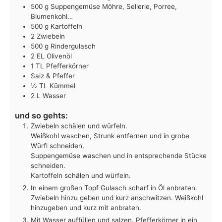
500
g
Suppengemüse
Möhre, Sellerie, Porree,
Blumenkohl…
500
g
Kartoffeln
2
Zwiebeln
500
g
Rindergulasch
2
EL
Olivenöl
1
TL
Pfefferkörner
Salz & Pfeffer
½
TL
Kümmel
2
L
Wasser
und so gehts:
Zwiebeln schälen und würfeln.
Weißkohl waschen, Strunk entfernen und in grobe
Würfl schneiden.
Suppengemüse waschen und in entsprechende Stücke
schneiden.
Kartoffeln schälen und würfeln.
In einem großen Topf Gulasch scharf in Öl anbraten.
Zwiebeln hinzu geben und kurz anschwitzen. Weißkohl
hinzugeben und kurz mit anbraten.
Mit Wasser auffüllen und salzen. Pfefferkörner in ein