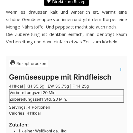
Direkt zum Rezept
Wenn es draussen kalt und winterlich ist, wärmt eine
schöne Gemüsesuppe von innen und gibt dem Körper eine
Menge Nährstoffe. Und pappsatt macht sie auch noch.
Die Zubereitung ist denkbar einfach, man benötigt kaum
Vorbereitung und dann einfach etwas Zeit zum köcheln.
Rezept drucken
Gemüsesuppe mit Rindfleisch
411kcal | KH 35,5g | EW 33,75g | F 14,25g
Minuten
Vorbereitungszeit
20
Min.
Stunde
Minuten
Zubereitungszeit
1
Std.
20
Min.
Servings:
4
Portionen
Calories:
411
kcal
Zutaten:
1
kleiner
Weißkohl
ca. 1kg