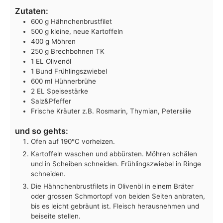
Zutaten:
600
g
Hähnchenbrustfilet
500
g
kleine, neue Kartoffeln
400
g
Möhren
250
g
Brechbohnen TK
1
EL
Olivenöl
1
Bund
Frühlingszwiebel
600
ml
Hühnerbrühe
2
EL
Speisestärke
Salz&Pfeffer
Frische Kräuter
z.B. Rosmarin, Thymian, Petersilie
und so gehts:
Ofen auf 190°C vorheizen.
Kartoffeln waschen und abbürsten. Möhren schälen
und in Scheiben schneiden. Frühlingszwiebel in Ringe
schneiden.
Die Hähnchenbrustfilets in Olivenöl in einem Bräter
oder grossen Schmortopf von beiden Seiten anbraten,
bis es leicht gebräunt ist. Fleisch herausnehmen und
beiseite stellen.