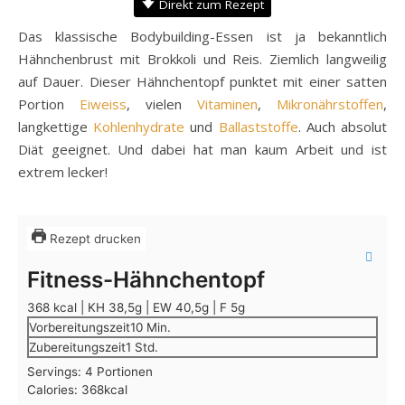
Direkt zum Rezept
Das klassische Bodybuilding-Essen ist ja bekanntlich
Hähnchenbrust mit Brokkoli und Reis. Ziemlich langweilig
auf Dauer. Dieser Hähnchentopf punktet mit einer satten
Portion
Eiweiss
, vielen
Vitaminen
,
Mikronährstoffen
,
langkettige
Kohlenhydrate
und
Ballaststoffe
. Auch absolut
Diät geeignet. Und dabei hat man kaum Arbeit und ist
extrem lecker!
Rezept drucken
Fitness-Hähnchentopf
368 kcal | KH 38,5g | EW 40,5g | F 5g
Minuten
Vorbereitungszeit
10
Min.
Stunde
Zubereitungszeit
1
Std.
Servings:
4
Portionen
Calories:
368
kcal