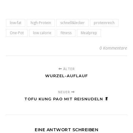
low-fat
high-Protein
schnell&lecker
proteinreich
One-Pot
low calorie
fitness
Mealprep
0 Kommentare
ÄLTER
WURZEL-AUFLAUF
NEUER
TOFU KUNG PAO MIT REISNUDELN 🥬
EINE ANTWORT SCHREIBEN