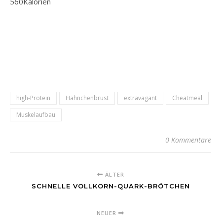
560
Kalorien
high-Protein
Hähnchenbrust
extravagant
Cheatmeal
Muskelaufbau
0 Kommentare
ÄLTER
SCHNELLE VOLLKORN-QUARK-BRÖTCHEN
NEUER