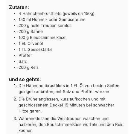
Zutaten:
4
Hähnchenbrustfilets
(jeweils ca 150g)
150
ml
Hühner- oder Gemüsebrühe
200
g
helle Trauben
kernlos
200
g
Sahne
100
g
Blauschimmelkäse
1
EL
Olivenöl
1
TL
Speisestärke
Pfeffer
Salz
200
g
Reis
und so gehts:
Die Hähnchenbrustfilets in 1 EL Öl von beiden Seiten
goldgelb anbraten, mit Salz und Pfeffer würzen
Die Brühe angiessen, kurz aufkochen und mit
geschlossenem Deckel 15 Minuten bei schwacher
Hitze garen.
Währenddessen die Weintrauben waschen und
halbieren, den Bauschimmelkäse würfeln und den Reis
kochen