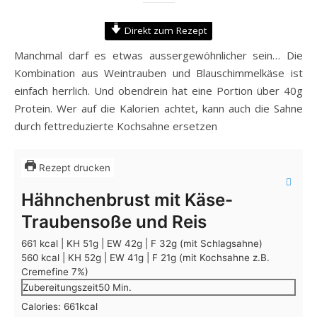
Direkt zum Rezept
Manchmal darf es etwas aussergewöhnlicher sein… Die
Kombination aus Weintrauben und Blauschimmelkäse ist
einfach herrlich. Und obendrein hat eine Portion über 40g
Protein. Wer auf die Kalorien achtet, kann auch die Sahne
durch fettreduzierte Kochsahne ersetzen
Rezept drucken
Hähnchenbrust mit Käse-
Traubensoße und Reis
661 kcal | KH 51g | EW 42g | F 32g (mit Schlagsahne)
560 kcal | KH 52g | EW 41g | F 21g (mit Kochsahne z.B.
Cremefine 7%)
Minuten
Zubereitungszeit
50
Min.
Calories:
661
kcal