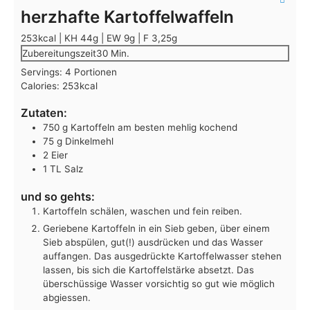
herzhafte Kartoffelwaffeln
253kcal | KH 44g | EW 9g | F 3,25g
Minuten
Zubereitungszeit
30
Min.
Servings:
4
Portionen
Calories:
253
kcal
Zutaten:
750
g
Kartoffeln
am besten mehlig kochend
75
g
Dinkelmehl
2
Eier
1
TL
Salz
und so gehts:
Kartoffeln schälen, waschen und fein reiben.
Geriebene Kartoffeln in ein Sieb geben, über einem
Sieb abspülen, gut(!) ausdrücken und das Wasser
auffangen. Das ausgedrückte Kartoffelwasser stehen
lassen, bis sich die Kartoffelstärke absetzt. Das
überschüssige Wasser vorsichtig so gut wie möglich
abgiessen.