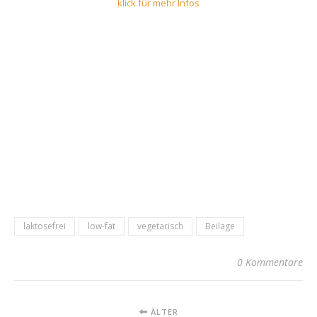
klick für mehr Infos
laktosefrei
low-fat
vegetarisch
Beilage
0 Kommentare
ÄLTER