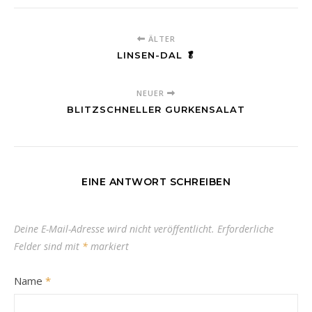
ÄLTER
LINSEN-DAL 🥬
NEUER
BLITZSCHNELLER GURKENSALAT
EINE ANTWORT SCHREIBEN
Deine E-Mail-Adresse wird nicht veröffentlicht.
Erforderliche
Felder sind mit
*
markiert
Name
*