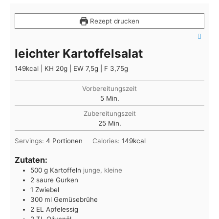
Rezept drucken
leichter Kartoffelsalat
149kcal | KH 20g | EW 7,5g | F 3,75g
Vorbereitungszeit
Minuten
5
Min.
Zubereitungszeit
Minuten
25
Min.
Servings:
4
Portionen
Calories:
149
kcal
Zutaten:
500
g
Kartoffeln
junge, kleine
2
saure Gurken
1
Zwiebel
300
ml
Gemüsebrühe
2
EL
Apfelessig