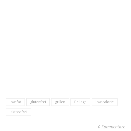
low-fat
glutenfrei
grillen
Beilage
low calorie
laktosefrei
0 Kommentare