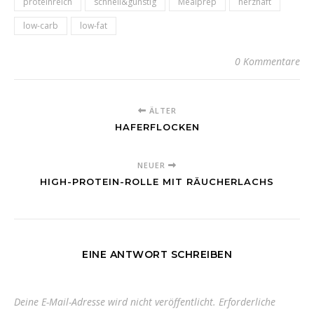
proteinreich
schnell&günstig
Mealprep
herzhaft
low-carb
low-fat
0 Kommentare
ÄLTER
HAFERFLOCKEN
NEUER
HIGH-PROTEIN-ROLLE MIT RÄUCHERLACHS
EINE ANTWORT SCHREIBEN
Deine E-Mail-Adresse wird nicht veröffentlicht.
Erforderliche