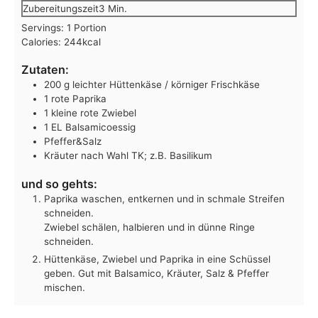
Minuten
Zubereitungszeit
3
Min.
Servings:
1
Portion
Calories:
244
kcal
Zutaten:
200
g
leichter Hüttenkäse / körniger Frischkäse
1
rote Paprika
1
kleine
rote Zwiebel
1
EL
Balsamicoessig
Pfeffer&Salz
Kräuter nach Wahl
TK; z.B. Basilikum
und so gehts:
Paprika waschen, entkernen und in schmale Streifen
schneiden.
Zwiebel schälen, halbieren und in dünne Ringe
schneiden.
Hüttenkäse, Zwiebel und Paprika in eine Schüssel
geben. Gut mit Balsamico, Kräuter, Salz & Pfeffer
mischen.