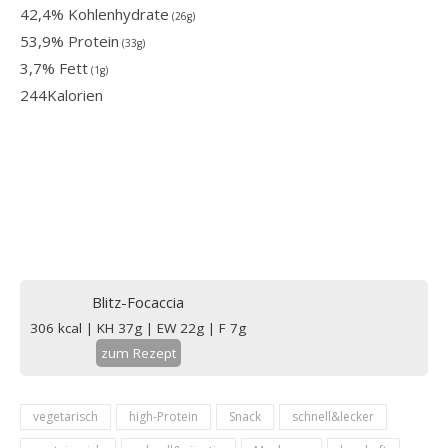
42,4% Kohlenhydrate
(26g)
53,9% Protein
(33g)
3,7% Fett
(1g)
244
Kalorien
Blitz-Focaccia
306 kcal | KH 37g | EW 22g | F 7g
zum Rezept
vegetarisch
high-Protein
Snack
schnell&lecker