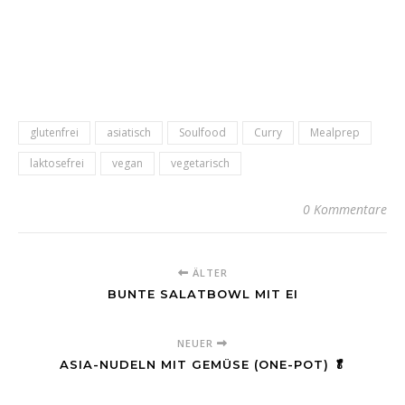
glutenfrei
asiatisch
Soulfood
Curry
Mealprep
laktosefrei
vegan
vegetarisch
0 Kommentare
ÄLTER
BUNTE SALATBOWL MIT EI
NEUER
ASIA-NUDELN MIT GEMÜSE (ONE-POT) 🥬