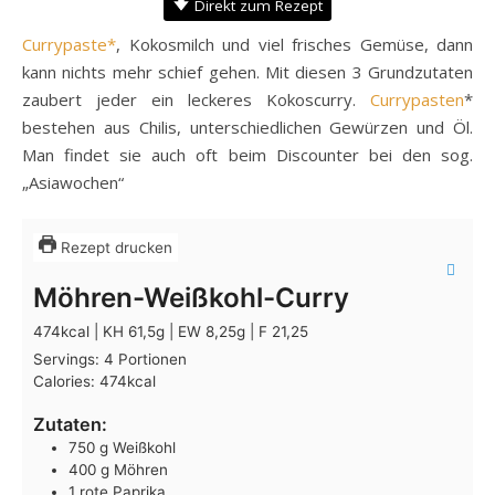
Direkt zum Rezept
Currypaste*
, Kokosmilch und viel frisches Gemüse, dann
kann nichts mehr schief gehen. Mit diesen 3 Grundzutaten
zaubert jeder ein leckeres Kokoscurry.
Currypasten
*
bestehen aus Chilis, unterschiedlichen Gewürzen und Öl.
Man findet sie auch oft beim Discounter bei den sog.
„Asiawochen“
Rezept drucken
Möhren-Weißkohl-Curry
474kcal | KH 61,5g | EW 8,25g | F 21,25
Servings:
4
Portionen
Calories:
474
kcal
Zutaten:
750
g
Weißkohl
400
g
Möhren
1
rote Paprika