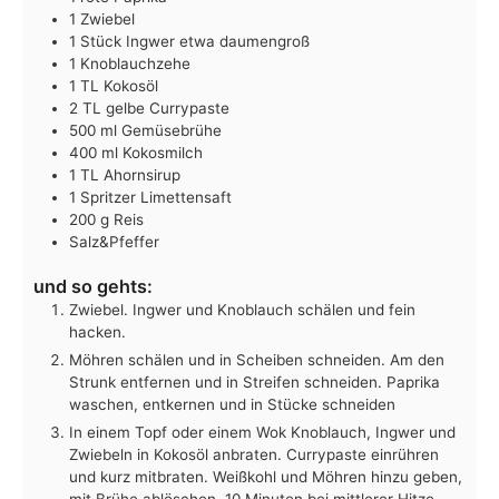
1
Zwiebel
1
Stück
Ingwer
etwa daumengroß
1
Knoblauchzehe
1
TL
Kokosöl
2
TL
gelbe Currypaste
500
ml
Gemüsebrühe
400
ml
Kokosmilch
1
TL
Ahornsirup
1
Spritzer
Limettensaft
200
g
Reis
Salz&Pfeffer
und so gehts:
Zwiebel. Ingwer und Knoblauch schälen und fein
hacken.
Möhren schälen und in Scheiben schneiden. Am den
Strunk entfernen und in Streifen schneiden. Paprika
waschen, entkernen und in Stücke schneiden
In einem Topf oder einem Wok Knoblauch, Ingwer und
Zwiebeln in Kokosöl anbraten. Currypaste einrühren
und kurz mitbraten. Weißkohl und Möhren hinzu geben,
mit Brühe ablöschen. 10 Minuten bei mittlerer Hitze