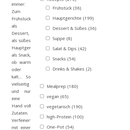
immer:
Frühstück
(36)
Zum
Hauptgerichte
(199)
Frühstück,
als
Dessert & Süßes
(36)
Dessert,
Suppe
(8)
als süßes
Hauptgericht,
Salat & Dips
(42)
als Snack,
Snacks
(54)
ob warm
Drinks & Shakes
(2)
oder
kalt… So
vielseitig
Mealprep
(180)
und nur
vegan
(65)
eine
Hand voll
vegetarisch
(190)
Zutaten.
high-Protein
(100)
Verfeinert
One-Pot
(54)
mit einer