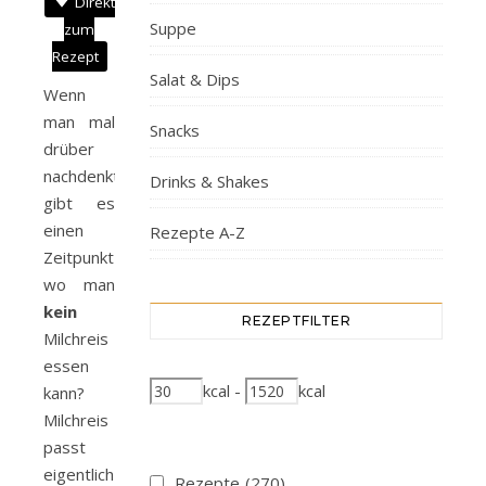
Direkt
Suppe
zum
Rezept
Salat & Dips
Wenn
man mal
Snacks
drüber
nachdenkt,
Drinks & Shakes
gibt es
einen
Rezepte A-Z
Zeitpunkt
wo man
kein
REZEPTFILTER
Milchreis
essen
kcal
-
kcal
kann?
Milchreis
passt
eigentlich
Rezepte
(270)