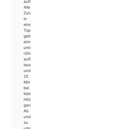
auflösen.
Alle
Zutaten
in
einen
Topf
geben,
einmal
unter
rühren
aufkochen
lassen
und
25
Minuten
bei
kleiner
Hitze
garen.
Ab
und
zu
umrühren.