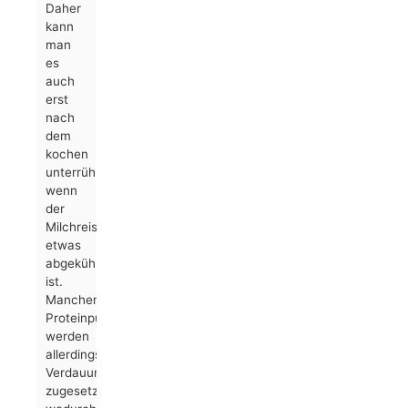
Daher
kann
man
es
auch
erst
nach
dem
kochen
unterrühren,
wenn
der
Milchreis
etwas
abgekühlt
ist.
Manchen
Proteinpulvern
werden
allerdings
Verdauungsenzyme
zugesetzt,