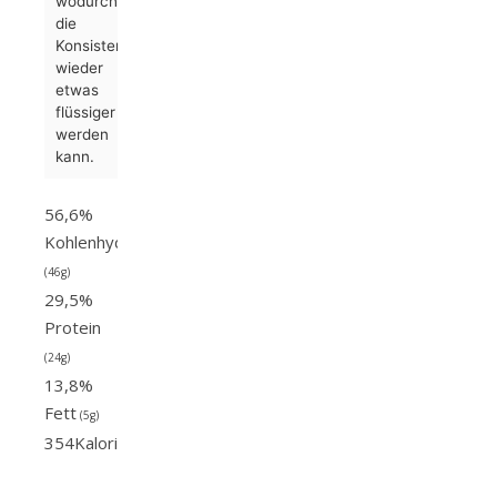
wodurch
die
Konsistenz
wieder
etwas
flüssiger
werden
kann.
56,6%
Kohlenhydrate
(46g)
29,5%
Protein
(24g)
13,8%
Fett
(5g)
354
Kalorien