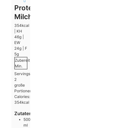
Protein-
Milchreis
354kcal
| KH
46g |
EW
24g | F
5g
Zubereitungszeit
25
Minuten
Min.
Servings:
2
große
Portionen
Calories:
354
kcal
Zutaten:
500
ml