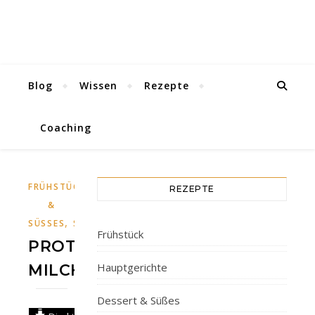
Blog
Wissen
Rezepte
Coaching
,
,
FRÜHSTÜCK
HAUPTGERICHTE
DESSERT
REZEPTE
&
,
SÜSSES
SNACKS
Frühstück
PROTEIN-
Hauptgerichte
MILCHREIS
Dessert & Süßes