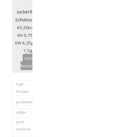
zuckerfreie
Schokosoße
43,25kcal |
KH 0,75g |
EW 6,25g | F
1,5g
zum
Rezept
high-
Protein
proteinreich
süßes
post-
workout