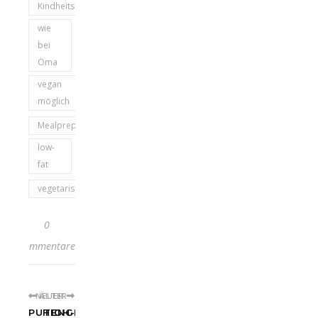
Kindheitserinnerung
wie
bei
Oma
vegan
möglich
Mealprep
low-
fat
vegetarisch
0
Kommentare
NEUER
ÄLTER
PUTENGESCHNETZELTES
HIGH-