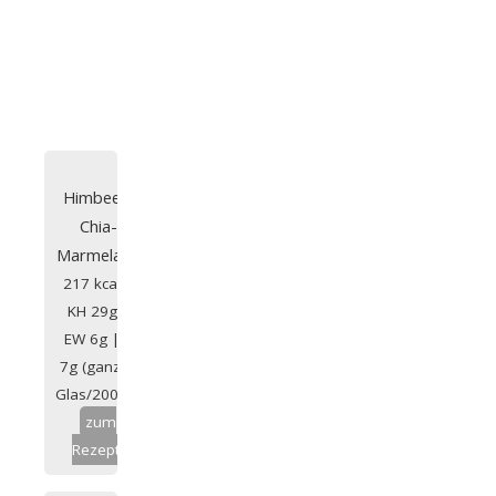
Himbeer-
Chia-
Marmelade
217 kcal |
KH 29g |
EW 6g | F
7g (ganzes
Glas/200ml)
zum
Rezept