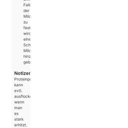
Falls
der
Milchreis
zu
fest
wird,
einen
Schluck
Milch
hinzu
geben
Notizen
Proteinpulver
kann
evtl.
ausflocken,
wenn
man
es
stark
erhitzt.