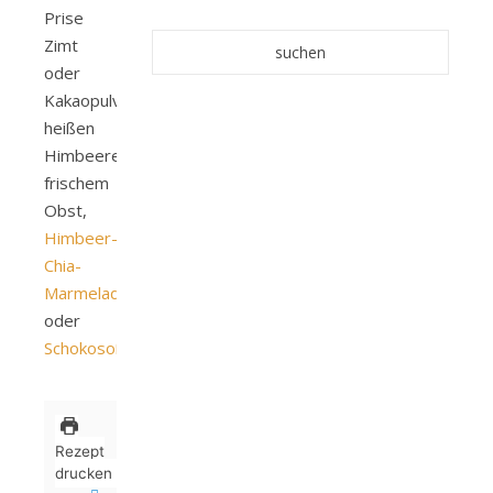
Prise
Zimt
oder
Kakaopulver,
heißen
Himbeeren,
frischem
Obst,
Himbeer-
Chia-
Marmelade
oder
Schokosoße
.
Rezept
drucken