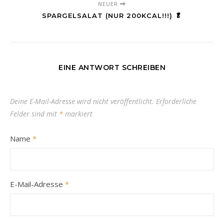
NEUER
SPARGELSALAT (NUR 200KCAL!!!) 🥬
EINE ANTWORT SCHREIBEN
Deine E-Mail-Adresse wird nicht veröffentlicht.
Erforderliche
Felder sind mit
*
markiert
Name
*
E-Mail-Adresse
*