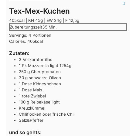
Tex-Mex-Kuchen
405kcal | KH 45g | EW 24g | F 12,5g
Minuten
Zubereitungszeit
35
Min.
Servings:
4
Portionen
Calories:
405
kcal
Zutaten:
3
Vollkorntortillas
1
Pk
Mozzarella light
1254g
250
g
Cherrytomaten
30
g
schwarze Oliven
1
Dose
Kidneybohnen
1
Dose
Mais
1
rote Zwiebel
100
g
Reibekäse light
Kreuzkümmel
Chiliflocken
oder frische Chili
Salz&Pfeffer
und so gehts: