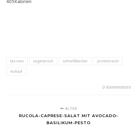
405
Kalorien
tex-mex
vegetarisch
schnell&lecker
proteinreich
Auflauf
0 Kommentare
ÄLTER
RUCOLA-CAPRESE-SALAT MIT AVOCADO-
BASILIKUM-PESTO